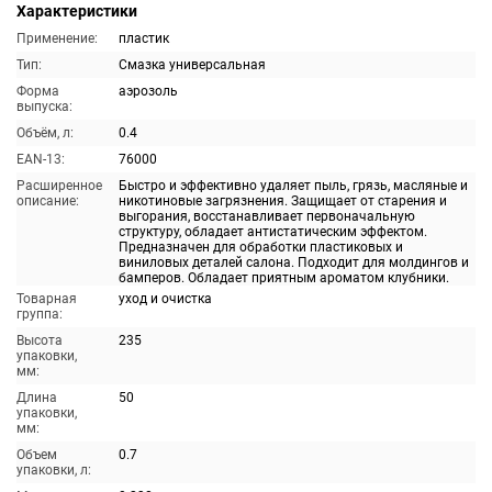
Характеристики
Применение:
пластик
Тип:
Смазка универсальная
Форма
аэрозоль
выпуска:
Объём, л:
0.4
EAN-13:
76000
Расширенное
Быстро и эффективно удаляет пыль, грязь, масляные и
описание:
никотиновые загрязнения. Защищает от старения и
выгорания, восстанавливает первоначальную
структуру, обладает антистатическим эффектом.
Предназначен для обработки пластиковых и
виниловых деталей салона. Подходит для молдингов и
бамперов. Обладает приятным ароматом клубники.
Товарная
уход и очистка
группа:
Высота
235
упаковки,
мм:
Длина
50
упаковки,
мм:
Объем
0.7
упаковки, л: