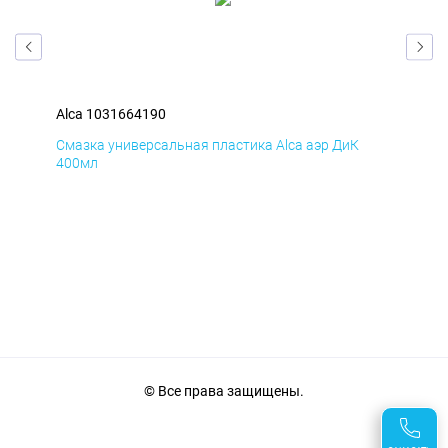
Alca 1031664190
Alc
Смазка универсальная пластика Alca аэр ДиК
Сма
400мл
40
© Все права защищены.