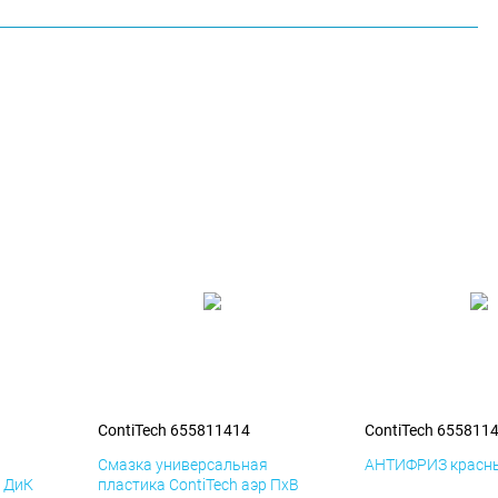
ContiTech 655811414
ContiTech 655811
я
Смазка универсальная
АНТИФРИЗ красны
р ДиК
пластика ContiTech аэр ПхВ