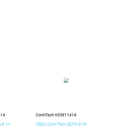
414
ContiTech 655811414
й 1л.
ПВЕЦ ContiTech ДОТ4 910г