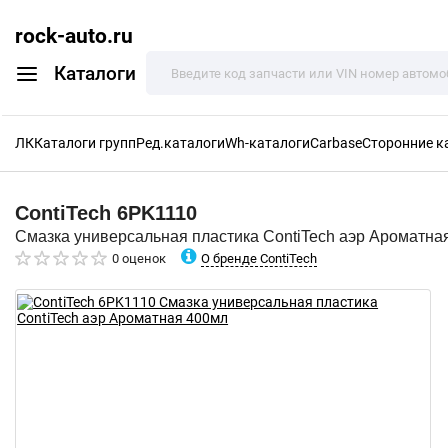
rock-auto.ru
Каталоги
ЛК
Каталоги групп
Ред.каталоги
Wh-каталоги
Carbase
Сторонние к
ContiTech
6PK1110
Смазка универсальная пластика ContiTech аэр Ароматна
О бренде ContiTech
0 оценок