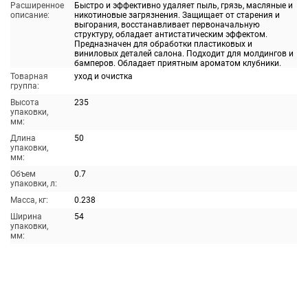
Расширенное
Быстро и эффективно удаляет пыль, грязь, масляные и
описание:
никотиновые загрязнения. Защищает от старения и
выгорания, восстанавливает первоначальную
структуру, обладает антистатическим эффектом.
Предназначен для обработки пластиковых и
виниловых деталей салона. Подходит для молдингов и
бамперов. Обладает приятным ароматом клубники.
Товарная
уход и очистка
группа:
Высота
235
упаковки,
мм:
Длина
50
упаковки,
мм:
Объем
0.7
упаковки, л:
Масса, кг:
0.238
Ширина
54
упаковки,
мм: