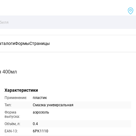
аталоги
Формы
Страницы
я 400мл
Характеристики
Применение:
пластик
Тип:
Смазка универсальная
Форма
аэрозоль
выпуска:
Объём, л:
0.4
EAN-13:
6PK1110