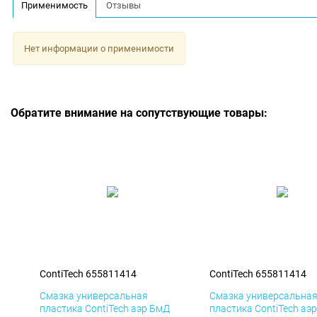
Применимость
Отзывы
Нет информации о применимости
Обратите внимание на сопутствующие товары:
ContiTech 655811414
ContiTech 655811414
Смазка универсальная
Смазка универсальна
пластика ContiTech аэр БмД
пластика ContiTech аэ