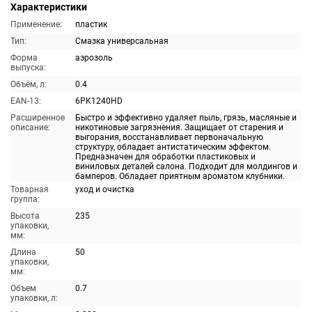
Характеристики
Применение:
пластик
Тип:
Смазка универсальная
Форма
аэрозоль
выпуска:
Объём, л:
0.4
EAN-13:
6PK1240HD
Расширенное
Быстро и эффективно удаляет пыль, грязь, масляные и
описание:
никотиновые загрязнения. Защищает от старения и
выгорания, восстанавливает первоначальную
структуру, обладает антистатическим эффектом.
Предназначен для обработки пластиковых и
виниловых деталей салона. Подходит для молдингов и
бамперов. Обладает приятным ароматом клубники.
Товарная
уход и очистка
группа:
Высота
235
упаковки,
мм:
Длина
50
упаковки,
мм:
Объем
0.7
упаковки, л: