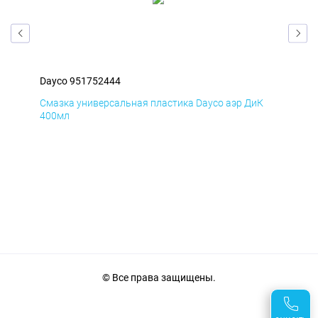
Dayco 951752444
Day
Д
Смазка универсальная пластика Dayco аэр ДиК
Сма
400мл
40
© Все права защищены.