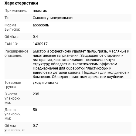
Характеристики
Применение:
пластик
Тип:
Смазка универсальная
Форма
аэрозоль
выпуска:
Объём, л:
0.4
EAN-13:
1430917
Расширенное
Быстро и эффективно удаляет пыль, грязь, масляные и
описание:
никотиновые загрязнения. Защищает от старения и
выгорания, восстанавливает первоначальную
структуру, обладает антистатическим эффектом.
Предназначен для обработки пластиковых и
виниловых деталей салона. Подходит для молдингов и
бамперов. Обладает приятным ароматом клубники.
Товарная
уход и очистка
группа:
Высота
235
упаковки,
мм:
Длина
50
упаковки,
мм:
Объем
0.7
упаковки, л: