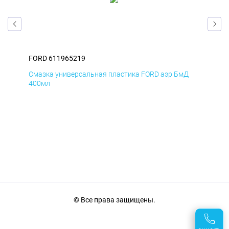
FORD 611965219
FOR
Смазка универсальная пластика FORD аэр БмД
Сма
400мл
40
© Все права защищены.