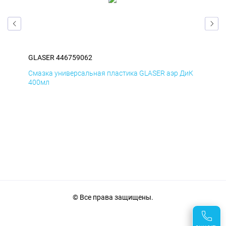
GLASER 446759062
GLA
БмД
Смазка универсальная пластика GLASER аэр ДиК
Сма
400мл
40
© Все права защищены.