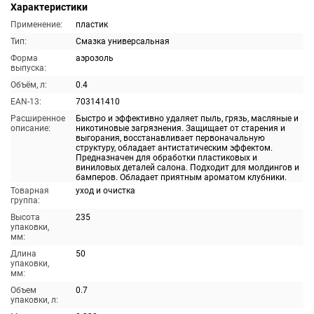
Характеристики
Применение:
пластик
Тип:
Смазка универсальная
Форма
аэрозоль
выпуска:
Объём, л:
0.4
EAN-13:
703141410
Расширенное
Быстро и эффективно удаляет пыль, грязь, масляные и
описание:
никотиновые загрязнения. Защищает от старения и
выгорания, восстанавливает первоначальную
структуру, обладает антистатическим эффектом.
Предназначен для обработки пластиковых и
виниловых деталей салона. Подходит для молдингов и
бамперов. Обладает приятным ароматом клубники.
Товарная
уход и очистка
группа:
Высота
235
упаковки,
мм:
Длина
50
упаковки,
мм:
Объем
0.7
упаковки, л: