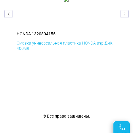
HONDA 1320804155
HO
мД
Смазка универсальная пластика HONDA аэр ДиК
Сма
400мл
40
© Все права защищены.