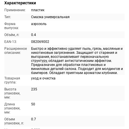
Характеристики
Применение:
пластик
Тип:
Смазка универсальная
Форма
аэрозоль
выпуска:
Объём, л:
0.4
EAN-13:
082069002
Расширенное
Быстро и эффективно удаляет пыль, грязь, масляные и
описание:
никотиновые загрязнения. Защищает от старения и
выгорания, восстанавливает первоначальную
структуру, обладает антистатическим эффектом.
Предназначен для обработки пластиковых и
виниловых деталей салона. Подходит для молдингов и
бамперов. Обладает приятным ароматом клубники.
Товарная
уход и очистка
группа:
Высота
235
упаковки,
мм:
Длина
50
упаковки,
мм:
Объем
0.7
упаковки, л: