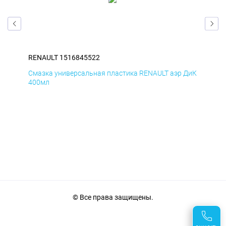
RENAULT 1516845522
REN
Смазка универсальная пластика RENAULT аэр ДиК
Сма
400мл
40
© Все права защищены.