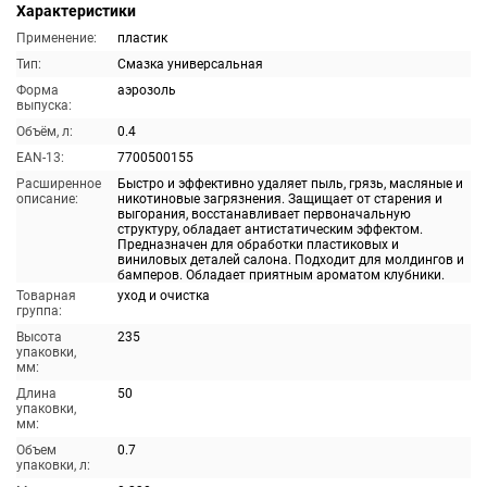
Характеристики
Применение:
пластик
Тип:
Смазка универсальная
Форма
аэрозоль
выпуска:
Объём, л:
0.4
EAN-13:
7700500155
Расширенное
Быстро и эффективно удаляет пыль, грязь, масляные и
описание:
никотиновые загрязнения. Защищает от старения и
выгорания, восстанавливает первоначальную
структуру, обладает антистатическим эффектом.
Предназначен для обработки пластиковых и
виниловых деталей салона. Подходит для молдингов и
бамперов. Обладает приятным ароматом клубники.
Товарная
уход и очистка
группа:
Высота
235
упаковки,
мм:
Длина
50
упаковки,
мм:
Объем
0.7
упаковки, л: