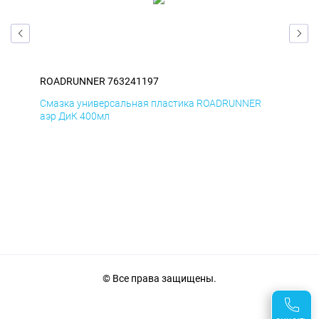
ROADRUNNER 763241197
RO
Смазка универсальная пластика ROADRUNNER
Сма
аэр ДиК 400мл
аэр
© Все права защищены.