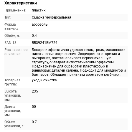
Характеристики
Применение:
пластик
Тип:
Смазка универсальная
Форма
аэрозоль
выпуска:
Объём, л:
0.4
EAN-13:
RR39241BM726
Расширенное
Быстро и эффективно удаляет пыль, грязь, масляные и
описание:
никотиновые загрязнения. Защищает от старения и
выгорания, восстанавливает первоначальную
структуру, обладает антистатическим эффектом.
Предназначен для обработки пластиковых и
виниловых деталей салона. Подходит для молдингов и
бамперов. Обладает приятным ароматом клубники.
Товарная
уход и очистка
группа:
Высота
235
упаковки,
мм:
Длина
50
упаковки,
мм:
Объем
0.7
упаковки, л: