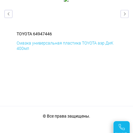
TOYOTA 64947446
TOY
БмД
Смазка универсальная пластика TOYOTA аэр ДиК
Сма
400мл
40
© Все права защищены.