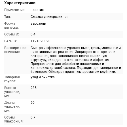
Характеристики
Применение:
пластик
Тип:
Смазка универсальная
Форма
аэрозоль
выпуска:
Объём, л:
0.4
EAN-13:
1121320020
Расширенное
Быстро и эффективно удаляет пыль, грязь, масляные и
описание:
никотиновые загрязнения. Защищает от старения и
выгорания, восстанавливает первоначальную
структуру, обладает антистатическим эффектом.
Предназначен для обработки пластиковых и
виниловых деталей салона. Подходит для молдингов и
бамперов. Обладает приятным ароматом клубники.
Товарная
уход и очистка
группа:
Высота
235
упаковки,
мм:
Длина
50
упаковки,
мм:
Объем
0.7
упаковки, л: