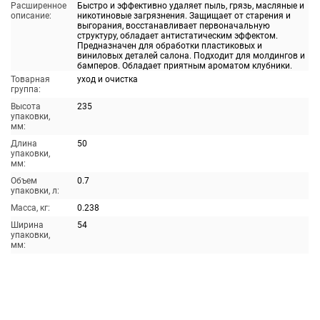
Расширенное
Быстро и эффективно удаляет пыль, грязь, масляные и
описание:
никотиновые загрязнения. Защищает от старения и
выгорания, восстанавливает первоначальную
структуру, обладает антистатическим эффектом.
Предназначен для обработки пластиковых и
виниловых деталей салона. Подходит для молдингов и
бамперов. Обладает приятным ароматом клубники.
Товарная
уход и очистка
группа:
Высота
235
упаковки,
мм:
Длина
50
упаковки,
мм:
Объем
0.7
упаковки, л:
Масса, кг:
0.238
Ширина
54
упаковки,
мм: