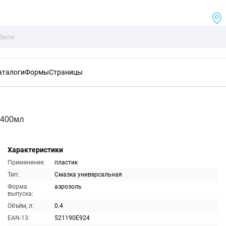
аталоги
Формы
Страницы
 400мл
Характеристики
Применение:
пластик
Тип:
Смазка универсальная
Форма
аэрозоль
выпуска:
Объём, л:
0.4
EAN-13:
521190E924