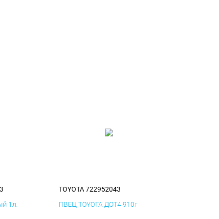
3
TOYOTA 722952043
й 1л.
ПВЕЦ TOYOTA ДОТ4 910г