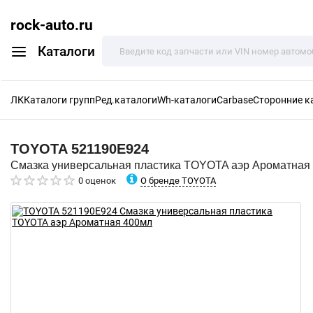
rock-auto.ru
Каталоги
ЛК
Каталоги групп
Ред.каталоги
Wh-каталоги
Carbase
Сторонние к
TOYOTA
521190E924
Смазка универсальная пластика TOYOTA аэр Ароматная
О бренде TOYOTA
0 оценок