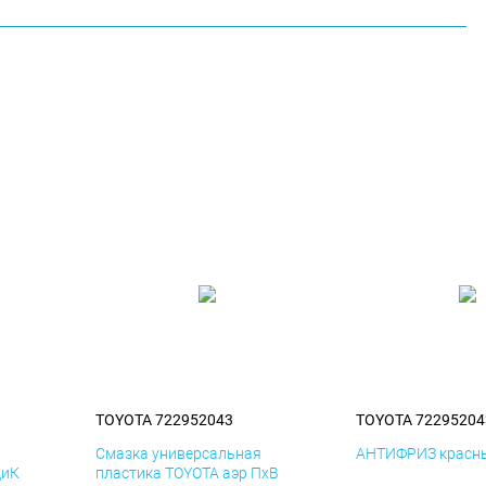
TOYOTA 722952043
TOYOTA 72295204
я
Смазка универсальная
АНТИФРИЗ красны
ДиК
пластика TOYOTA аэр ПхВ