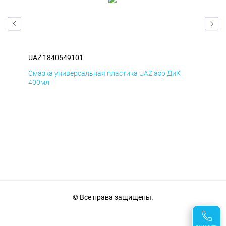
UAZ 1840549101
UAZ
Смазка универсальная пластика UAZ аэр ДиК
Сма
400мл
40
© Все права защищены.