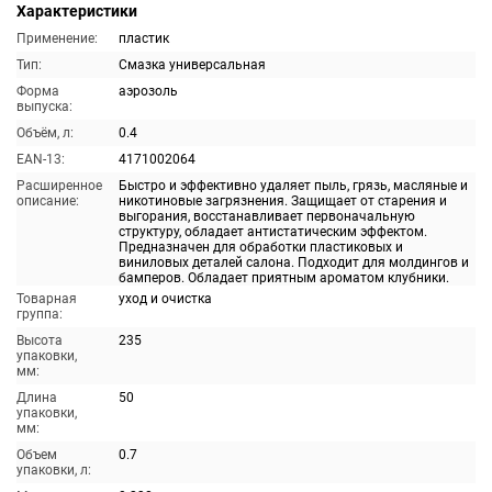
Характеристики
Применение:
пластик
Тип:
Смазка универсальная
Форма
аэрозоль
выпуска:
Объём, л:
0.4
EAN-13:
4171002064
Расширенное
Быстро и эффективно удаляет пыль, грязь, масляные и
описание:
никотиновые загрязнения. Защищает от старения и
выгорания, восстанавливает первоначальную
структуру, обладает антистатическим эффектом.
Предназначен для обработки пластиковых и
виниловых деталей салона. Подходит для молдингов и
бамперов. Обладает приятным ароматом клубники.
Товарная
уход и очистка
группа:
Высота
235
упаковки,
мм:
Длина
50
упаковки,
мм:
Объем
0.7
упаковки, л: