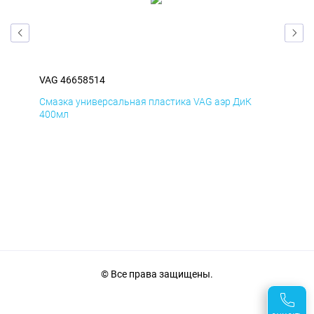
VAG 46658514
VAG
Смазка универсальная пластика VAG аэр ДиК
Сма
400мл
40
© Все права защищены.