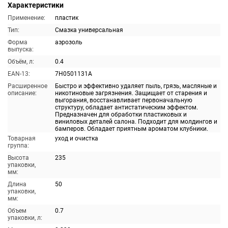
Характеристики
Применение:
пластик
Тип:
Смазка универсальная
Форма
аэрозоль
выпуска:
Объём, л:
0.4
EAN-13:
7H0501131A
Расширенное
Быстро и эффективно удаляет пыль, грязь, масляные и
описание:
никотиновые загрязнения. Защищает от старения и
выгорания, восстанавливает первоначальную
структуру, обладает антистатическим эффектом.
Предназначен для обработки пластиковых и
виниловых деталей салона. Подходит для молдингов и
бамперов. Обладает приятным ароматом клубники.
Товарная
уход и очистка
группа:
Высота
235
упаковки,
мм:
Длина
50
упаковки,
мм:
Объем
0.7
упаковки, л: