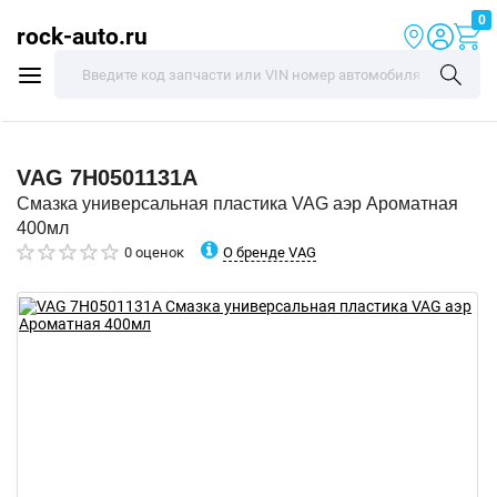
0
rock-auto.ru
VAG
7H0501131A
Смазка универсальная пластика VAG аэр Ароматная
400мл
О бренде VAG
0 оценок